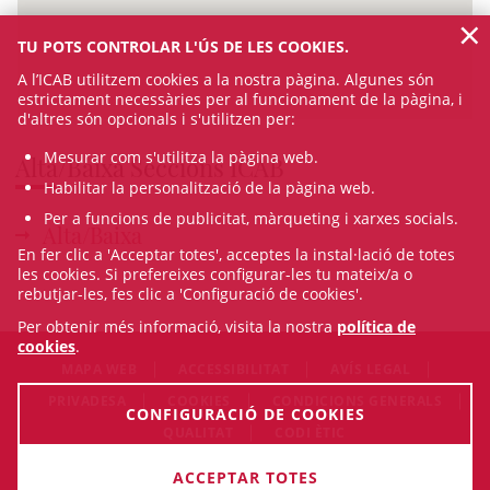
×
TU POTS CONTROLAR L'ÚS DE LES COOKIES.
A l’ICAB utilitzem cookies a la nostra pàgina. Algunes són
estrictament necessàries per al funcionament de la pàgina, i
d'altres són opcionals i s'utilitzen per:
Mesurar com s'utilitza la pàgina web.
Alta/Baixa Seccions ICAB
Habilitar la personalització de la pàgina web.
Per a funcions de publicitat, màrqueting i xarxes socials.
Alta/Baixa
En fer clic a 'Acceptar totes', acceptes la instal·lació de totes
les cookies. Si prefereixes configurar-les tu mateix/a o
rebutjar-les, fes clic a 'Configuració de cookies'.
Per obtenir més informació, visita la nostra
política de
cookies
.
MAPA WEB
ACCESSIBILITAT
AVÍS LEGAL
PRIVADESA
COOKIES
CONDICIONS GENERALS
CONFIGURACIÓ DE COOKIES
QUALITAT
CODI ÈTIC
© Sat Aug 08 17:31:01 CEST 2026 Il·lustre Col·legi de l'Advocacia
ACCEPTAR TOTES