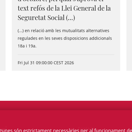
text refós de la Llei General de la
Seguretat Social (...)
(...) en relació amb les mutualitats alternatives
regulades en les seves disposicions addicionals
18a i 19a.
Fri Jul 31 09:00:00 CEST 2026
egi
Contacte
Algunes són estrictament necessàries per al funcionament de la