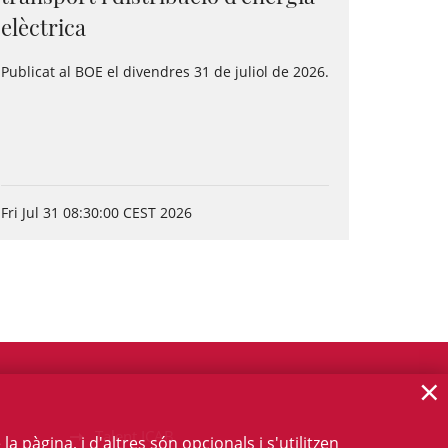
elèctrica
Publicat al BOE el divendres 31 de juliol de 2026.
Fri Jul 31 08:30:00 CEST 2026
×
Talent ICAB
 pàgina, i d'altres són opcionals i s'utilitzen