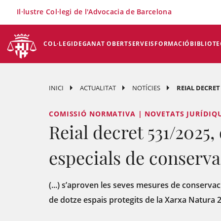
×
Il·lustre Col·legi de l'Advocacia de Barcelona
COL·LEGI
DEGANAT OBERT
SERVEIS
FORMACIÓ
BIBLIOTE
INICI
ACTUALITAT
NOTÍCIES
REIAL DECRET 
COMISSIÓ NORMATIVA | NOVETATS JURÍDIQU
Reial decret 531/2025,
especials de conservaci
(...) s’aproven les seves mesures de conservaci
de dotze espais protegits de la Xarxa Natura 