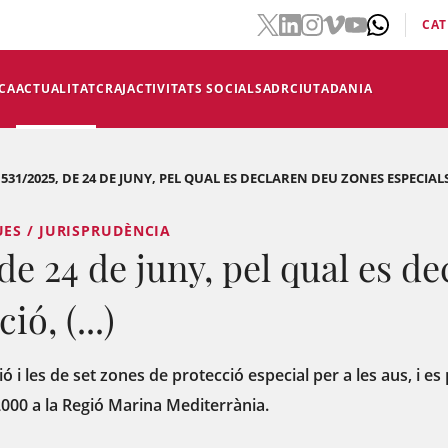
CAT
CA
ACTUALITAT
CRAJ
ACTIVITATS SOCIALS
ADR
CIUTADANIA
531/2025, DE 24 DE JUNY, PEL QUAL ES DECLAREN DEU ZONES ESPECIALS 
ES / JURISPRUDÈNCIA
 de 24 de juny, pel qual es d
ó, (...)
ó i les de set zones de protecció especial per a les aus, i es
2000 a la Regió Marina Mediterrània.