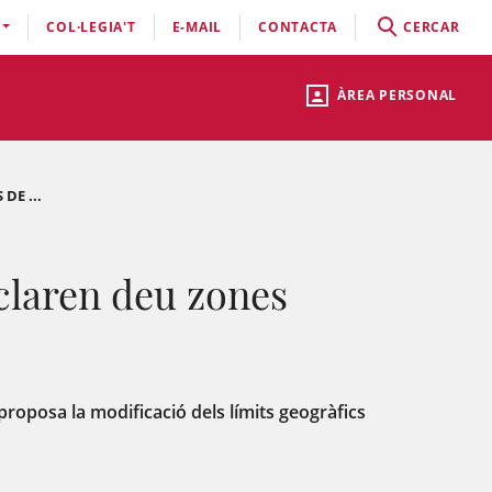
COL·LEGIA'T
E-MAIL
CONTACTA
CERCAR
ÀREA PERSONAL
DE ...
eclaren deu zones
 proposa la modificació dels límits geogràfics