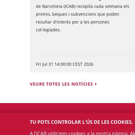
de Barcelona (ICAB) recopila cada setmana els
premis, beques i subvencions que poden
resultar d'interès per a les persones
col·legiades.
Fri Jul 31 14:00:00 CEST 2026
VEURE TOTES LES NOTÍCIES
TU POTS CONTROLAR L'ÚS DE LES COOKIES.
Il·lustre Col·l
A l’ICAB utilitzem cookies a la nostra pàgina. 