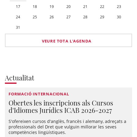
17
18
19
20
21
22
23
24
25
26
27
28
29
30
31
VEURE TOTA L'AGENDA
Actualitat
FORMACIÓ INTERNACIONAL
Obertes les inscripcions als Cursos
d'Idiomes Jurídics ICAB 2026-2027
S'ofereixen cursos d'anglès, francès i alemany, adreçats a
professionals del Dret que vulguin millorar les seves
competències lingüístiques.