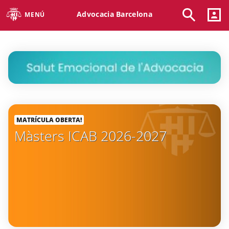
Advocacia Barcelona
MENÚ
MATRÍCULA OBERTA!
Màsters ICAB 2026-2027