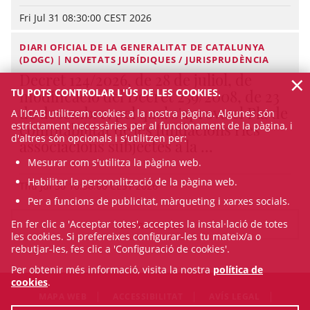
Fri Jul 31 08:30:00 CEST 2026
DIARI OFICIAL DE LA GENERALITAT DE CATALUNYA
(DOGC) | NOVETATS JURÍDIQUES / JURISPRUDÈNCIA
×
Decret 124/2026, de 28 de juliol, de
modificació del Decret 259/2008, de 23
TU POTS CONTROLAR L'ÚS DE LES COOKIES.
de desembre, pel qual s'aprova el Pla de
A l’ICAB utilitzem cookies a la nostra pàgina. Algunes són
comptabilitat de les fundacions i les
estrictament necessàries per al funcionament de la pàgina, i
d'altres són opcionals i s'utilitzen per:
associacions subjectes a la ...
Mesurar com s'utilitza la pàgina web.
Habilitar la personalització de la pàgina web.
Thu Jul 30 10:38:00 CEST 2026
Per a funcions de publicitat, màrqueting i xarxes socials.
En fer clic a 'Acceptar totes', acceptes la instal·lació de totes
VEURE TOTES
les cookies. Si prefereixes configurar-les tu mateix/a o
rebutjar-les, fes clic a 'Configuració de cookies'.
Per obtenir més informació, visita la nostra
política de
cookies
.
MAPA WEB
ACCESSIBILITAT
AVÍS LEGAL