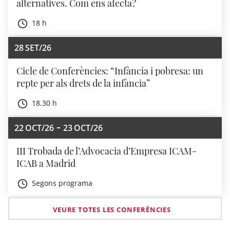
alternatives. Com ens afecta?
18 h
28
SET/26
Cicle de Conferències: “Infància i pobresa: un
repte per als drets de la infància”
18.30 h
22
OCT/26
23
OCT/26
III Trobada de l’Advocacia d’Empresa ICAM-
ICAB a Madrid
Segons programa
VEURE TOTES LES CONFERÈNCIES