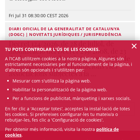
Fri Jul 31 08:30:00 CEST 2026
DIARI OFICIAL DE LA GENERALITAT DE CATALUNYA
(DOGC) | NOVETATS JURÍDIQUES / JURISPRUDÈNCIA
×
Decret 124/2026, de 28 de juliol, de
modificació del Decret 259/2008, de 23
TU POTS CONTROLAR L'ÚS DE LES COOKIES.
de desembre, pel qual s'aprova el Pla de
A l’ICAB utilitzem cookies a la nostra pàgina. Algunes són
comptabilitat de les fundacions i les
estrictament necessàries per al funcionament de la pàgina, i
d'altres són opcionals i s'utilitzen per:
associacions subjectes a la ...
Mesurar com s'utilitza la pàgina web.
Habilitar la personalització de la pàgina web.
Thu Jul 30 10:38:00 CEST 2026
Per a funcions de publicitat, màrqueting i xarxes socials.
En fer clic a 'Acceptar totes', acceptes la instal·lació de totes
VEURE TOTES
les cookies. Si prefereixes configurar-les tu mateix/a o
rebutjar-les, fes clic a 'Configuració de cookies'.
Per obtenir més informació, visita la nostra
política de
cookies
.