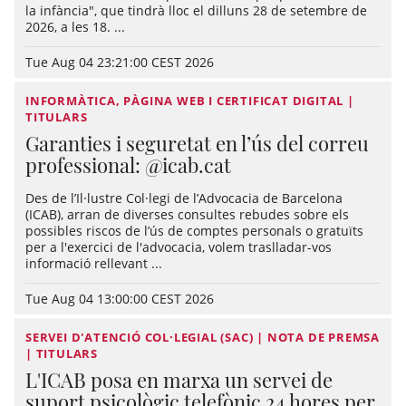
la infància", que tindrà lloc el dilluns 28 de setembre de
2026, a les 18. ...
Tue Aug 04 23:21:00 CEST 2026
INFORMÀTICA, PÀGINA WEB I CERTIFICAT DIGITAL |
TITULARS
Garanties i seguretat en l’ús del correu
professional: @icab.cat
Des de l’Il·lustre Col·legi de l’Advocacia de Barcelona
(ICAB), arran de diverses consultes rebudes sobre els
possibles riscos de l’ús de comptes personals o gratuïts
per a l'exercici de l'advocacia, volem traslladar-vos
informació rellevant ...
Tue Aug 04 13:00:00 CEST 2026
SERVEI D'ATENCIÓ COL·LEGIAL (SAC) | NOTA DE PREMSA
| TITULARS
L'ICAB posa en marxa un servei de
suport psicològic telefònic 24 hores per