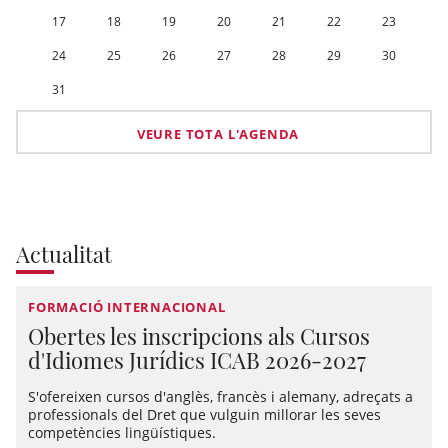
17
18
19
20
21
22
23
24
25
26
27
28
29
30
31
VEURE TOTA L'AGENDA
Actualitat
FORMACIÓ INTERNACIONAL
Obertes les inscripcions als Cursos
d'Idiomes Jurídics ICAB 2026-2027
S'ofereixen cursos d'anglès, francès i alemany, adreçats a
professionals del Dret que vulguin millorar les seves
competències lingüístiques.