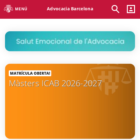
Advocacia Barcelona
MENÚ
MATRÍCULA OBERTA!
Màsters ICAB 2026-2027