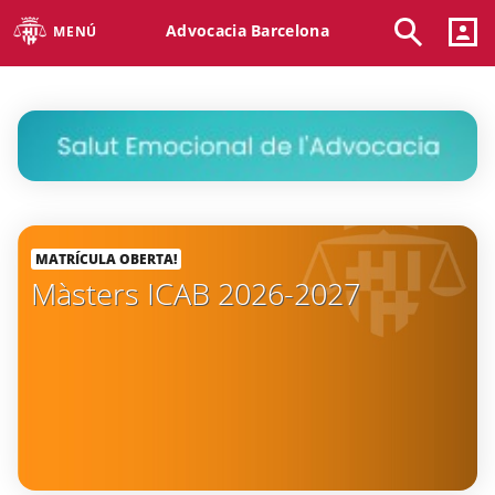
Advocacia Barcelona
MENÚ
MATRÍCULA OBERTA!
Màsters ICAB 2026-2027