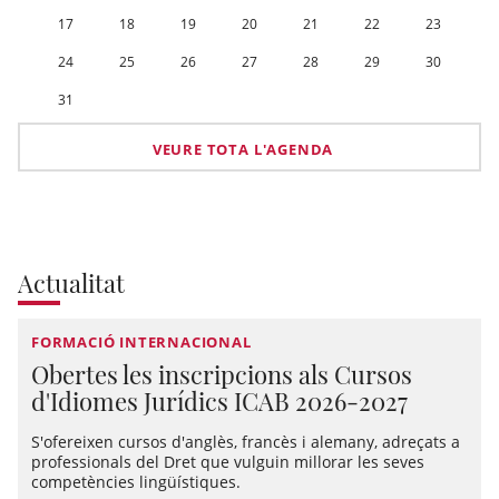
17
18
19
20
21
22
23
24
25
26
27
28
29
30
31
VEURE TOTA L'AGENDA
Actualitat
FORMACIÓ INTERNACIONAL
Obertes les inscripcions als Cursos
d'Idiomes Jurídics ICAB 2026-2027
S'ofereixen cursos d'anglès, francès i alemany, adreçats a
professionals del Dret que vulguin millorar les seves
competències lingüístiques.