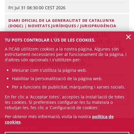
Fri Jul 31 08:30:00 CEST 2026
DIARI OFICIAL DE LA GENERALITAT DE CATALUNYA
(DOGC) | NOVETATS JURÍDIQUES / JURISPRUDÈNCIA
×
Decret 124/2026, de 28 de juliol, de
modificació del Decret 259/2008, de 23
TU POTS CONTROLAR L'ÚS DE LES COOKIES.
de desembre, pel qual s'aprova el Pla de
A l’ICAB utilitzem cookies a la nostra pàgina. Algunes són
comptabilitat de les fundacions i les
estrictament necessàries per al funcionament de la pàgina, i
d'altres són opcionals i s'utilitzen per:
associacions subjectes a la ...
Mesurar com s'utilitza la pàgina web.
Habilitar la personalització de la pàgina web.
Thu Jul 30 10:38:00 CEST 2026
Per a funcions de publicitat, màrqueting i xarxes socials.
En fer clic a 'Acceptar totes', acceptes la instal·lació de totes
VEURE TOTES
les cookies. Si prefereixes configurar-les tu mateix/a o
rebutjar-les, fes clic a 'Configuració de cookies'.
Per obtenir més informació, visita la nostra
política de
cookies
.
MAPA WEB
ACCESSIBILITAT
AVÍS LEGAL