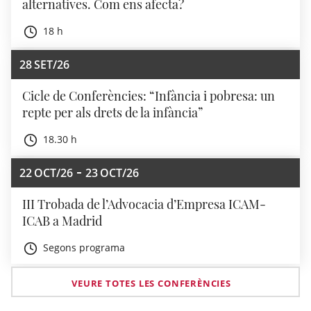
alternatives. Com ens afecta?
18 h
28
SET/26
Cicle de Conferències: “Infància i pobresa: un
repte per als drets de la infància”
18.30 h
22
OCT/26
23
OCT/26
III Trobada de l’Advocacia d’Empresa ICAM-
ICAB a Madrid
Segons programa
VEURE TOTES LES CONFERÈNCIES